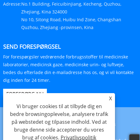
Adresse:
No.1 Building, Feicuibinjiang, Kecheng, Quzhou,
Zhejiang, Kina 324000
No 10, Sitong Road, Huibu Ind Zone, Changshan
Quzhou, Zhejiang -provinsen, Kina
SEND FORESPØRGSEL
For forespørgsler vedrørende forbrugsstoffer til medicinske
laboratorier, medicinsk gaze, medicinske urin- og luftveje,
bedes du efterlade din e-mailadresse hos os, og vi vil kontakte
dig inden for 24 timer.
FORESPØRG NU
X
Vi bruger cookies til at tilbyde dig en
bedre browsingoplevelse, analysere trafik
på webstedet og tilpasse indhold. Ved at
Links
Sitemap
RSS
XML
Privatlivspolitik
bruge denne side accepterer du vores
brug af cookies.
Privatlivspolitik