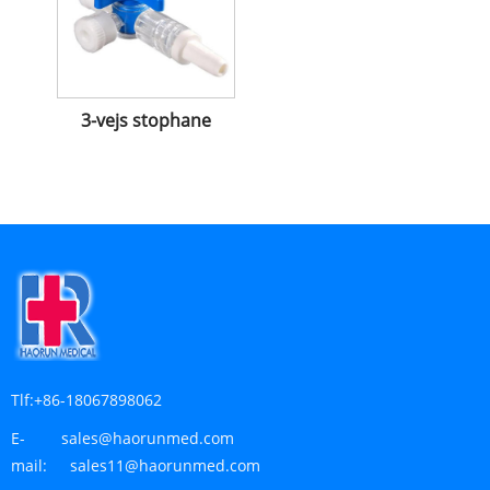
3-vejs stophane
Tlf:
+86-18067898062
E-
sales@haorunmed.com
mail:
sales11@haorunmed.com