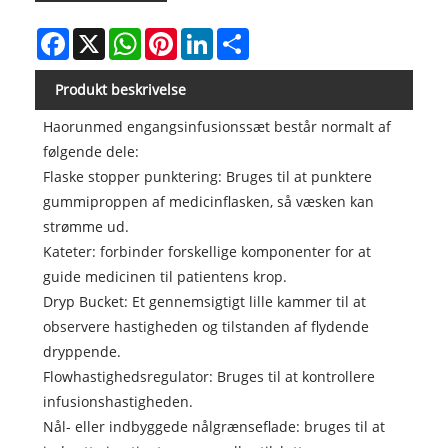
Facebook
X
WhatsApp
Pinterest
LinkedIn
Share
Produkt beskrivelse
Haorunmed engangsinfusionssæt består normalt af
følgende dele:
Flaske stopper punktering: Bruges til at punktere
gummiproppen af ​​medicinflasken, så væsken kan
strømme ud.
Kateter: forbinder forskellige komponenter for at
guide medicinen til patientens krop.
Dryp Bucket: Et gennemsigtigt lille kammer til at
observere hastigheden og tilstanden af ​​flydende
dryppende.
Flowhastighedsregulator: Bruges til at kontrollere
infusionshastigheden.
Nål- eller indbyggede nålgrænseflade: bruges til at