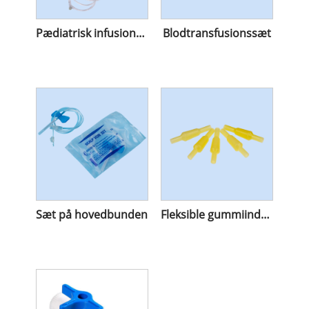
Pædiatrisk infusionssæt med burette
Blodtransfusionssæt
Sæt på hovedbunden
Fleksible gummiindsprøjtningssteder