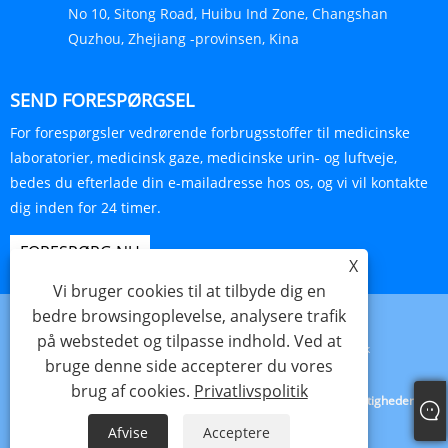
No 10, Sitong Road, Huibu Ind Zone, Changshan
Quzhou, Zhejiang -provinsen, Kina
SEND FORESPØRGSEL
For forespørgsler vedrørende forbrugsstoffer til medicinske
laboratorier, medicinsk gaze, medicinske urin- og luftveje,
bedes du efterlade din e-mailadresse hos os, og vi vil kontakte
dig inden for 24 timer.
FORESPØRG NU
X
Vi bruger cookies til at tilbyde dig en
bedre browsingoplevelse, analysere trafik
på webstedet og tilpasse indhold. Ved at
Links
Sitemap
RSS
XML
Privatlivspolitik
bruge denne side accepterer du vores
brug af cookies.
Privatlivspolitik
Copyright © 2024 Haorun Medical Dressing Co., Ltd. Alle rettigheder
forbeholdes.
Afvise
Acceptere