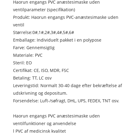
Haorun engangs PVC anæstesimaske uden
ventilparameter (specifikation)
Produkt: Haorun engangs PVC-anæstesimaske uden
ventil
Størrelse:0#,1#,2#,3#,4#,5#,6#
Emballage: Individuelt pakket i en polypose
Farve: Gennemsigtig
Materiale: PVC
Steril: EO
Certifikat: CE, ISO, MDR, FSC
Betaling: TT, LC osv
Leveringstid: Normalt 30-40 dage efter bekræftelse af
udskrivning og depositum.
Forsendelse: Luft-/søfragt, DHL, UPS, FEDEX, TNT osv.
Haorun engangs PVC anæstesimaske uden
ventilfunktioner og anvendelse
l PVC af medicinsk kvalitet