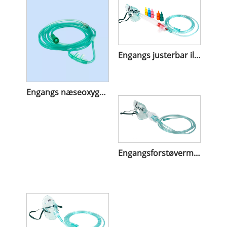
Engangs justerbar iltventuri maske
Engangs næseoxygenkanyle
Engangsforstøvermaske