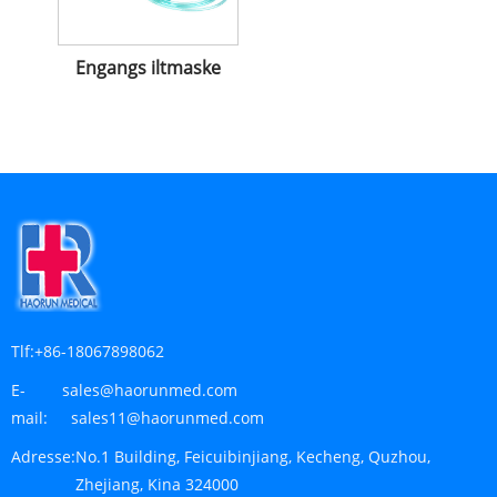
Engangs iltmaske
Tlf:
+86-18067898062
E-
sales@haorunmed.com
mail:
sales11@haorunmed.com
Adresse:
No.1 Building, Feicuibinjiang, Kecheng, Quzhou,
Zhejiang, Kina 324000