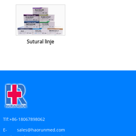
Sutural linje
Tlf:
+86-18067898062
E-
sales@haorunmed.com