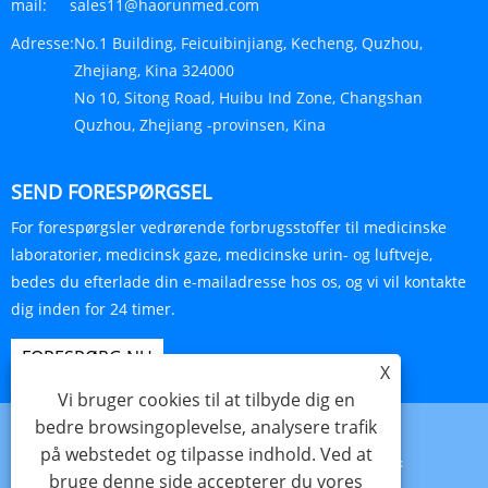
mail:
sales11@haorunmed.com
Adresse:
No.1 Building, Feicuibinjiang, Kecheng, Quzhou,
Zhejiang, Kina 324000
No 10, Sitong Road, Huibu Ind Zone, Changshan
Quzhou, Zhejiang -provinsen, Kina
SEND FORESPØRGSEL
For forespørgsler vedrørende forbrugsstoffer til medicinske
laboratorier, medicinsk gaze, medicinske urin- og luftveje,
bedes du efterlade din e-mailadresse hos os, og vi vil kontakte
dig inden for 24 timer.
FORESPØRG NU
X
Vi bruger cookies til at tilbyde dig en
bedre browsingoplevelse, analysere trafik
på webstedet og tilpasse indhold. Ved at
Links
Sitemap
RSS
XML
Privatlivspolitik
bruge denne side accepterer du vores