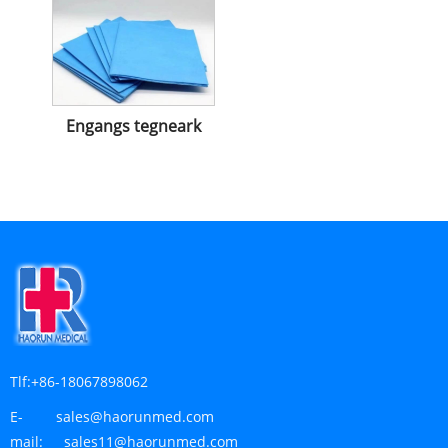
Engangs tegneark
Tlf:
+86-18067898062
E-
sales@haorunmed.com
mail:
sales11@haorunmed.com