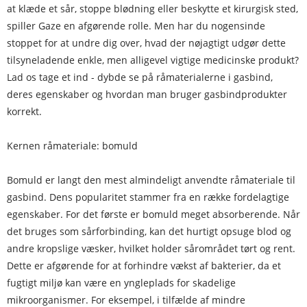
at klæde et sår, stoppe blødning eller beskytte et kirurgisk sted,
spiller Gaze en afgørende rolle. Men har du nogensinde
stoppet for at undre dig over, hvad der nøjagtigt udgør dette
tilsyneladende enkle, men alligevel vigtige medicinske produkt?
Lad os tage et ind - dybde se på råmaterialerne i gasbind,
deres egenskaber og hvordan man bruger gasbindprodukter
korrekt.
Kernen råmateriale: bomuld
Bomuld er langt den mest almindeligt anvendte råmateriale til
gasbind. Dens popularitet stammer fra en række fordelagtige
egenskaber. For det første er bomuld meget absorberende. Når
det bruges som sårforbinding, kan det hurtigt opsuge blod og
andre kropslige væsker, hvilket holder sårområdet tørt og rent.
Dette er afgørende for at forhindre vækst af bakterier, da et
fugtigt miljø kan være en yngleplads for skadelige
mikroorganismer. For eksempel, i tilfælde af mindre