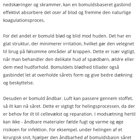
nedskæringer og skrammer, kan en bomuldsbaseret gasbind
effektivt absorbere det oser af blod og fremme den naturlige
koagulationsproces.
For det andet er bomuld blød og blid mod huden. Det har en
glat struktur, der minimerer irritation, hvilket gør den velegnet
til brug på følsomme områder af kroppen. Dette er især vigtigt,
når man behandler den delikate hud af spædbørn, ældre eller
dem med hudforhold. Bomuldets blødhed tillader også
gasbindet let at overholde sårets form og give bedre dækning
og beskyttelse.
Desuden er bomuld åndbar. Luft kan passere gennem stoffet,
så ilt kan nå såret. Dette er vigtigt for helingsprocessen, da der
er behov for ilt til cellevækst og reparation. I modsætning hertil
kan ikke - åndbare materialer fælde fugt og varme og øge
risikoen for infektion. For eksempel, under helingen af et
kirurgisk snit, hjælper den åndbarhed af bomuldsbasin såret