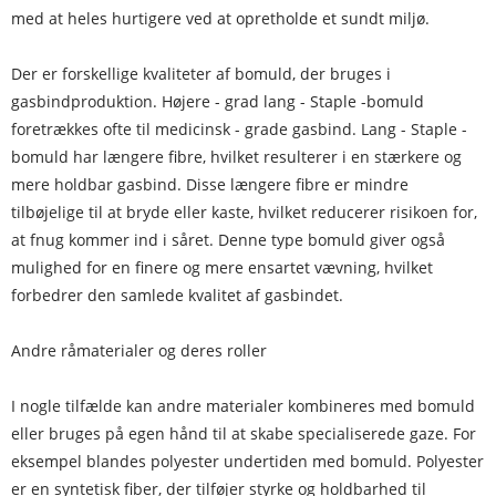
med at heles hurtigere ved at opretholde et sundt miljø.
Der er forskellige kvaliteter af bomuld, der bruges i
gasbindproduktion. Højere - grad lang - Staple -bomuld
foretrækkes ofte til medicinsk - grade gasbind. Lang - Staple -
bomuld har længere fibre, hvilket resulterer i en stærkere og
mere holdbar gasbind. Disse længere fibre er mindre
tilbøjelige til at bryde eller kaste, hvilket reducerer risikoen for,
at fnug kommer ind i såret. Denne type bomuld giver også
mulighed for en finere og mere ensartet vævning, hvilket
forbedrer den samlede kvalitet af gasbindet.
Andre råmaterialer og deres roller
I nogle tilfælde kan andre materialer kombineres med bomuld
eller bruges på egen hånd til at skabe specialiserede gaze. For
eksempel blandes polyester undertiden med bomuld. Polyester
er en syntetisk fiber, der tilføjer styrke og holdbarhed til