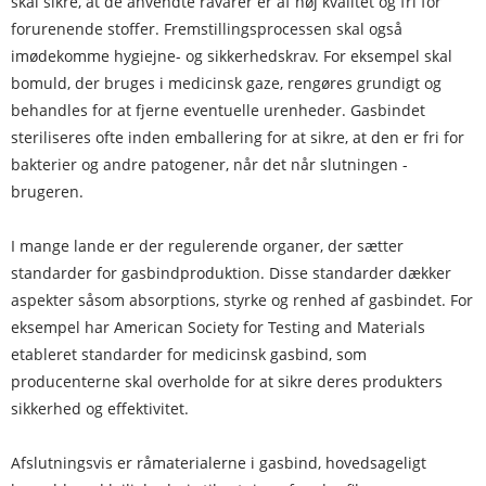
skal sikre, at de anvendte råvarer er af høj kvalitet og fri for
forurenende stoffer. Fremstillingsprocessen skal også
imødekomme hygiejne- og sikkerhedskrav. For eksempel skal
bomuld, der bruges i medicinsk gaze, rengøres grundigt og
behandles for at fjerne eventuelle urenheder. Gasbindet
steriliseres ofte inden emballering for at sikre, at den er fri for
bakterier og andre patogener, når det når slutningen -
brugeren.
I mange lande er der regulerende organer, der sætter
standarder for gasbindproduktion. Disse standarder dækker
aspekter såsom absorptions, styrke og renhed af gasbindet. For
eksempel har American Society for Testing and Materials
etableret standarder for medicinsk gasbind, som
producenterne skal overholde for at sikre deres produkters
sikkerhed og effektivitet.
Afslutningsvis er råmaterialerne i gasbind, hovedsageligt