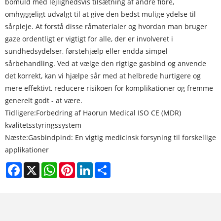
bomuld med lejlighedsvis tilsætning af andre fibre,
omhyggeligt udvalgt til at give den bedst mulige ydelse til
sårpleje. At forstå disse råmaterialer og hvordan man bruger
gaze ordentligt er vigtigt for alle, der er involveret i
sundhedsydelser, førstehjælp eller endda simpel
sårbehandling. Ved at vælge den rigtige gasbind og anvende
det korrekt, kan vi hjælpe sår med at helbrede hurtigere og
mere effektivt, reducere risikoen for komplikationer og fremme
generelt godt - at være.
Tidligere:
Forbedring af Haorun Medical ISO CE (MDR)
kvalitetsstyringssystem
Næste:
Gasbindpind: En vigtig medicinsk forsyning til forskellige
applikationer
Facebook
X
WhatsApp
Pinterest
LinkedIn
Share