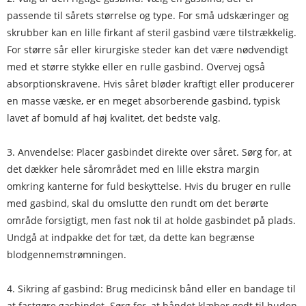
passende til sårets størrelse og type. For små udskæringer og
skrubber kan en lille firkant af steril gasbind være tilstrækkelig.
For større sår eller kirurgiske steder kan det være nødvendigt
med et større stykke eller en rulle gasbind. Overvej også
absorptionskravene. Hvis såret bløder kraftigt eller producerer
en masse væske, er en meget absorberende gasbind, typisk
lavet af bomuld af høj kvalitet, det bedste valg.
3. Anvendelse: Placer gasbindet direkte over såret. Sørg for, at
det dækker hele sårområdet med en lille ekstra margin
omkring kanterne for fuld beskyttelse. Hvis du bruger en rulle
med gasbind, skal du omslutte den rundt om det berørte
område forsigtigt, men fast nok til at holde gasbindet på plads.
Undgå at indpakke det for tæt, da dette kan begrænse
blodgennemstrømningen.
4. Sikring af gasbind: Brug medicinsk bånd eller en bandage til
at fastgøre gasbindet. Sørg for, at båndet klæber godt til huden