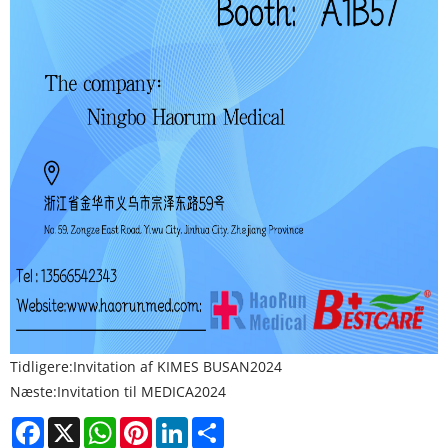
Tidligere:
Invitation af KIMES BUSAN2024
Næste:
Invitation til MEDICA2024
Facebook
X
WhatsApp
Pinterest
LinkedIn
Share