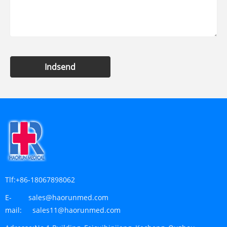
Indsend
Tlf:
+86-18067898062
E-
sales@haorunmed.com
mail:
sales11@haorunmed.com