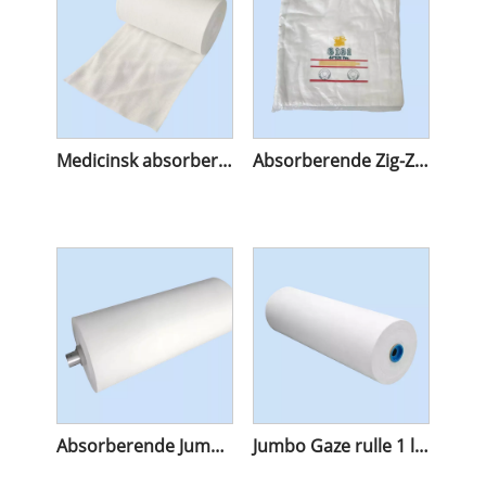
Medicinsk absorberende hydrofil gazerulle
Absorberende Zig-Zag Gaze i bomuld
Absorberende Jumbo Gazerulle i bomuld
Jumbo Gaze rulle 1 lag