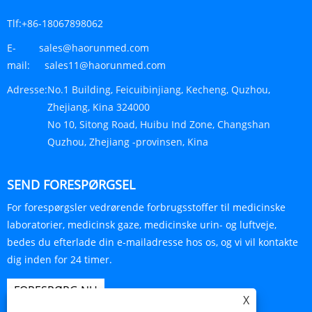
Tlf:
+86-18067898062
E-
sales@haorunmed.com
mail:
sales11@haorunmed.com
Adresse:
No.1 Building, Feicuibinjiang, Kecheng, Quzhou,
Zhejiang, Kina 324000
No 10, Sitong Road, Huibu Ind Zone, Changshan
Quzhou, Zhejiang -provinsen, Kina
SEND FORESPØRGSEL
For forespørgsler vedrørende forbrugsstoffer til medicinske
laboratorier, medicinsk gaze, medicinske urin- og luftveje,
bedes du efterlade din e-mailadresse hos os, og vi vil kontakte
dig inden for 24 timer.
FORESPØRG NU
X