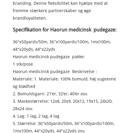
branding. Denne fleksibilitet kan hjælpe med at
fremme stærkere partnerskaber og øge
brandloyaliteten.
Specifikation for Haorun medicinsk pudegaze:
36''x50yards/50m, 36''x100yards/100m, 1mx100m,
44"x20yds, 44"x22yds
Haorun medicinsk pudegaze pakke:
1 stk/pose
Haorun medicinsk pudegaze Beskrivelse：
Materiale: 1. Materiale: 100% bomuld, høj sugeevne
og blødhed
2. Bomuldsgarn: 21'er, 32'er, 40'er osv.
3. Maskestørrelse: 12x8, 20x9, 20x12, 19x15, 24x20,
28x24 osv.
4. Lag: 1 lag, 2 lag, 4 lag
5. Størrelse: 36''x50yards/50m, 36''x100yards/100m,
1mx100m, 44"x20yds, 44"x22yds osv.