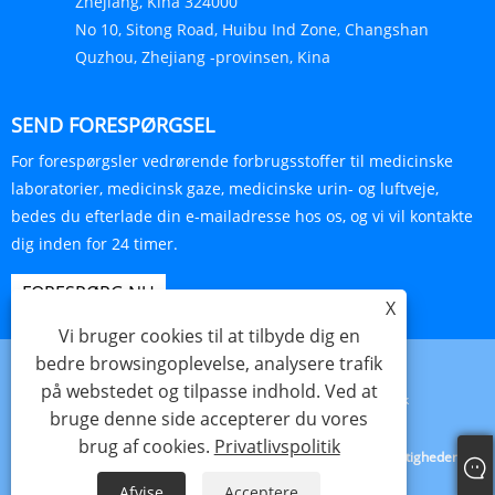
Zhejiang, Kina 324000
No 10, Sitong Road, Huibu Ind Zone, Changshan
Quzhou, Zhejiang -provinsen, Kina
SEND FORESPØRGSEL
For forespørgsler vedrørende forbrugsstoffer til medicinske
laboratorier, medicinsk gaze, medicinske urin- og luftveje,
bedes du efterlade din e-mailadresse hos os, og vi vil kontakte
dig inden for 24 timer.
FORESPØRG NU
X
Vi bruger cookies til at tilbyde dig en
bedre browsingoplevelse, analysere trafik
på webstedet og tilpasse indhold. Ved at
Links
Sitemap
RSS
XML
Privatlivspolitik
bruge denne side accepterer du vores
brug af cookies.
Privatlivspolitik
Copyright © 2024 Haorun Medical Dressing Co., Ltd. Alle rettigheder
forbeholdes.
Afvise
Acceptere