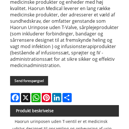
medicinske produkter og enheder med høj
kvalitet. Haorun Medical leverer en lang række
medicinske produkter, der adresserer et væld af
sundhedskrav, der omfatter genstande som
Haorun Urinpose uden T-Valve, sårplejeprodukter
(som inkluderer forbindinger, bandager og
sårrensere designet til at fremskynde heling og
vagt mod infektion ) og infusionsterapiprodukter
(bestående af infusionssæt, sprøjter og IV -
administrationssæt for at sikre sikker og effektiv
medicinadministration.
Send forespørgsel
Facebook
X
WhatsApp
Pinterest
LinkedIn
Share
Produkt beskrivelse
Haorun urinposen uden T-ventil er et medicinsk
udstyr designet til opsamling og opbevaring af urin