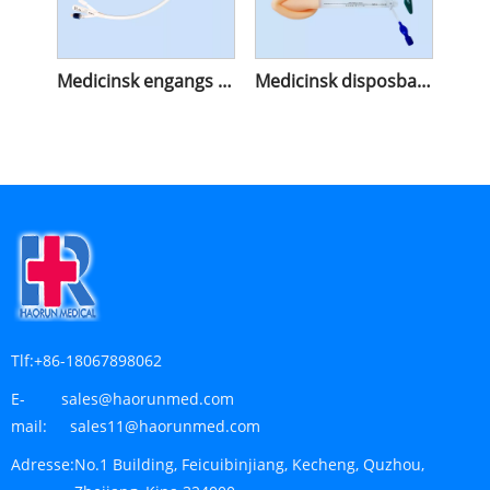
Medicinsk engangs silikone Foley kateter
Medicinsk disposbale silikone larynx kateter
Tlf:
+86-18067898062
E-
sales@haorunmed.com
mail:
sales11@haorunmed.com
Adresse:
No.1 Building, Feicuibinjiang, Kecheng, Quzhou,