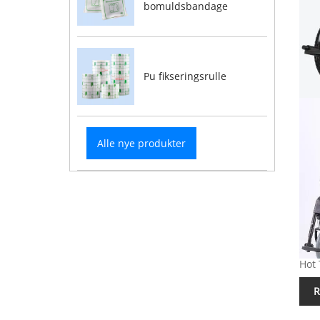
bomuldsbandage
Pu fikseringsrulle
Alle nye produkter
Hot 
R