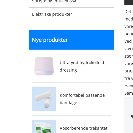
Sprøjte og infusionssæt
Det 
Elektriske produkter
medi
vore
ben
Nye produkter
Ved 
værd
stær
Ultratynd hydrokolloid
vore
dressing
præc
fra 
Haor
Samm
Komfortabel passende
bandage
Absorberende trekantet