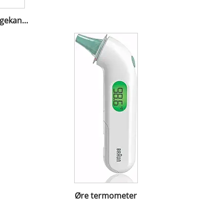
Opbevaringsstativ til sengekanten
Øre termometer