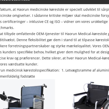
faktum, at Haorun medicinske kørestole er specielt udviklet til sårp
cinske omgivelser. I sådanne kritiske miljøer skal medicinske fors
s certificeringer – inklusive CE og ISO – vidner om vores urokkelige
chmarks.
at tilbyde omfattende OEM-tjenester til Haorun Medical-kørestole 
itilvækst. Denne fleksibilitet gør dem i stand til at tilpasse kør
kere forretningspartnerskaber og styrke mærkeloyalitet. Vores OE
s kunders specifikke behov, hvilket giver dem mulighed for at de
ise krav og præferencer. Dette sikrer, at hver Haorun Medical-kør
vores værdsatte kunder.
un medicinsk kørestolsspecifikation: 1. Letvægtsramme af alumini
enfoldelig fodstøtte