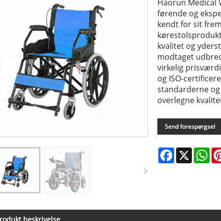
Haorun Medical W
førende og ekspe
kendt for sit fr
kørestolsprodukt
kvalitet og yder
modtaget udbredt
virkelig prisværd
og ISO-certifice
standarderne og
overlegne kvalite
Send forespørgsel
Facebook
X
Wh
rodukt beskrivelse