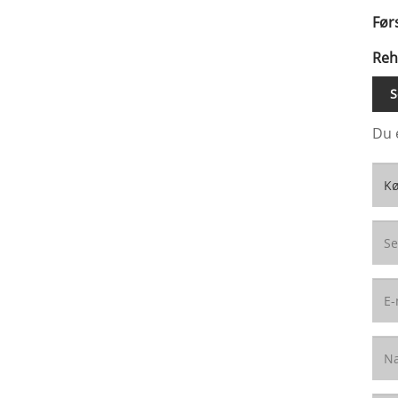
Før
Reh
S
Du 