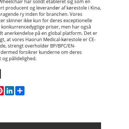
heelchair har solidt etableret sig som en
rt producent og leverandør af kørestole i Kina,
emragende ry inden for branchen. Vores
er skinner ikke kun for deres exceptionelle
st konkurrencedygtige priser, men har også
 anerkendelse på en global platform. Det er
igt, at vores Haorun Medical-kørestole er CE-
rede, strengt overholder BP/BPC/EN-
 dermed forsikrer kunderne om deres
t og pålidelighed.
atsApp
Pinterest
LinkedIn
Share