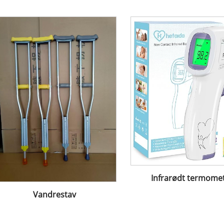
Infrarødt termome
Vandrestav