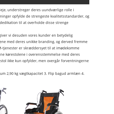
leje, understreger deres uundværlige rolle i
yninger opfylde de strengeste kvalitetsstandarder, og
 dedikation til at overholde disse strenge
giver vi desuden vores kunder en betydelig
estolene med deres unikke branding, og derved fremme
M-tjenester er skræddersyet til at imødekomme
signe kørestolene i overensstemmelse med deres
estol ikke kun opfylder, men overgår forventningerne
um 2,90 kg vægtkapacitet 3. Flip bagud armlæn 4.